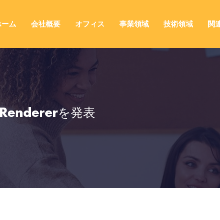
ホーム
会社概要
オフィス
事業領域
技術領域
関
eRendererを発表