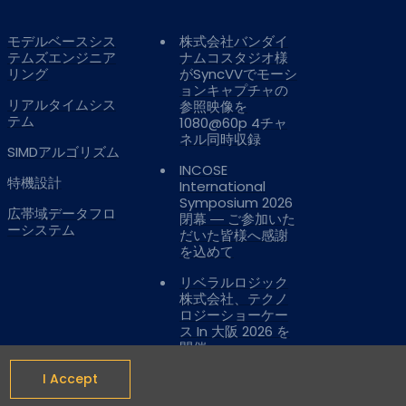
モデルベースシス
株式会社バンダイ
テムズエンジニア
ナムコスタジオ様
リング
がSyncVVでモーシ
ョンキャプチャの
リアルタイムシス
参照映像を
テム
1080@60p 4チャ
ネル同時収録
SIMDアルゴリズム
INCOSE
特機設計
International
Symposium 2026
広帯域データフロ
閉幕 ― ご参加いた
ーシステム
だいた皆様へ感謝
を込めて
リベラルロジック
株式会社、テクノ
ロジーショーケー
ス In 大阪 2026 を
開催
.
I Accept