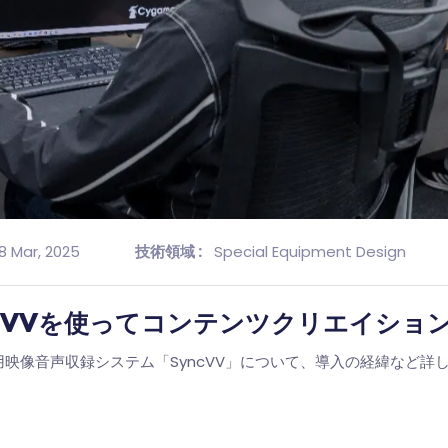
18 Mar, 2025
技術領域 :
Special Equipment Design
yncVVを使ってコンテンツクリエイショ
務用映像音声収録システム「SyncVV」について、導入の経緯など