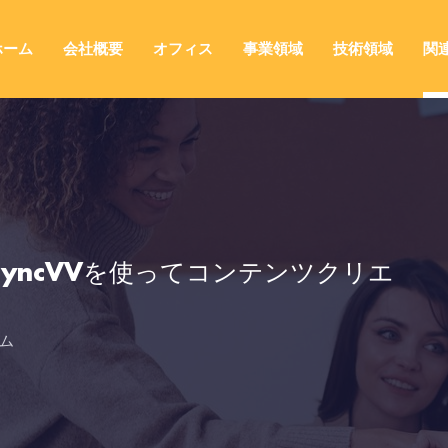
ホーム
会社概要
オフィス
事業領域
技術領域
関
SyncVVを使ってコンテンツクリエ
ム