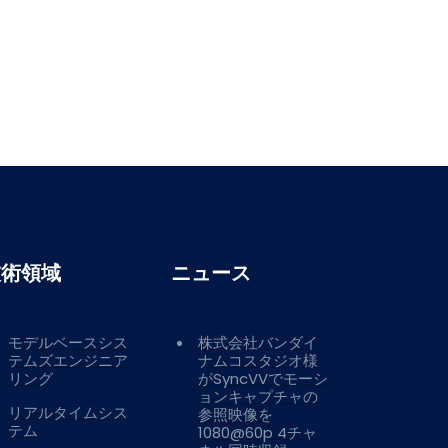
技術領域
ニュース
モデルベースシス
株式会社バンダイ
テムズエンジニア
ナムコスタジオ様
リング
がSyncVVでモーシ
ョンキャプチャの
リアルタイムシス
参照映像を
テム
1080@60p 4チャ