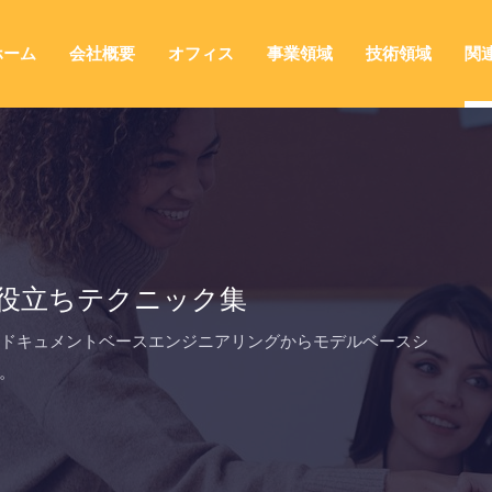
ホーム
会社概要
オフィス
事業領域
技術領域
関
tectお役立ちテクニック集
ニック集は、ドキュメントベースエンジニアリングからモデルベースシ
。