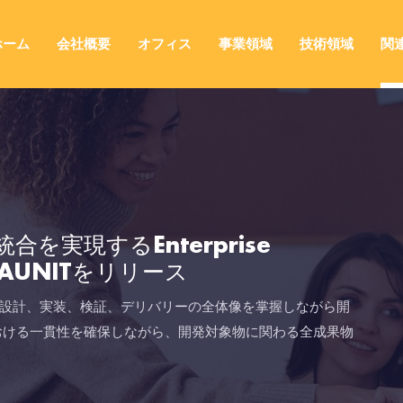
ホーム
会社概要
オフィス
事業領域
技術領域
関
を実現するEnterprise
EAUNITをリリース
設計、実装、検証、デリバリーの全体像を掌握しながら開
おける一貫性を確保しながら、開発対象物に関わる全成果物