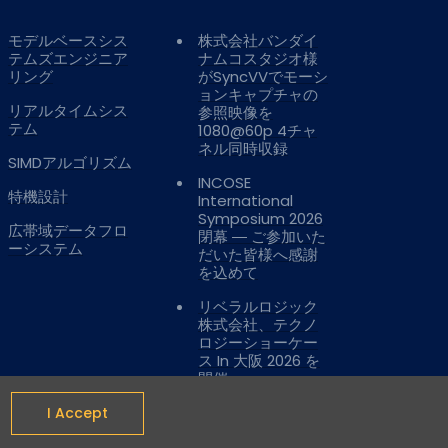
モデルベースシス
株式会社バンダイ
テムズエンジニア
ナムコスタジオ様
リング
がSyncVVでモーシ
ョンキャプチャの
リアルタイムシス
参照映像を
テム
1080@60p 4チャ
ネル同時収録
SIMDアルゴリズム
INCOSE
特機設計
International
Symposium 2026
広帯域データフロ
閉幕 ― ご参加いた
ーシステム
だいた皆様へ感謝
を込めて
リベラルロジック
株式会社、テクノ
ロジーショーケー
ス In 大阪 2026 を
開催
.
I Accept